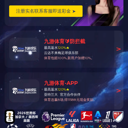
管沟回填
修水县恒光燃气工程项目
办公环境
米兰体育线上平台
返回首页
管沟开挖
米兰体育线上平台
米兰体育线上平台
联系方式：13065127336 彭总
电 话：0791-86863156
公司邮箱：jxpec@163.com
地 址：南昌市洪都北大道
636号西格玛商务大厦3楼
网站首页
｜
关于我们
｜
新闻资讯
｜
米兰体育(中国)
｜
资质证书
｜
办公