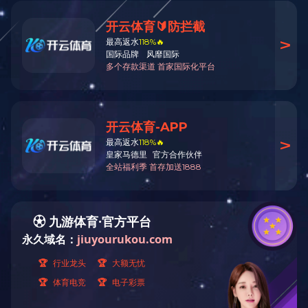
米兰体育(中国)
快速导航
天然气管网一期工程
LCNG加气站工程
奉新县2*35t/h循环流化床锅炉
樟树天然气高压管线工程
上一篇：加液机定位
化工设备监理工程
下一篇：防火堤基础施工中
污水处理厂设备监理工程
天然气中低压管网工程
修水县恒光燃气工程项目
米兰体育线上平台