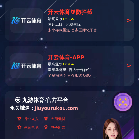
米兰体育(中国)
快速导航
天然气管网一期工程
LCNG加气站工程
奉新县2*35t/h循环流化床锅炉
樟树天然气高压管线工程
上一篇：省天然气公司领导
化工设备监理工程
下一篇：加液机定位
污水处理厂设备监理工程
天然气中低压管网工程
修水县恒光燃气工程项目
米兰体育线上平台