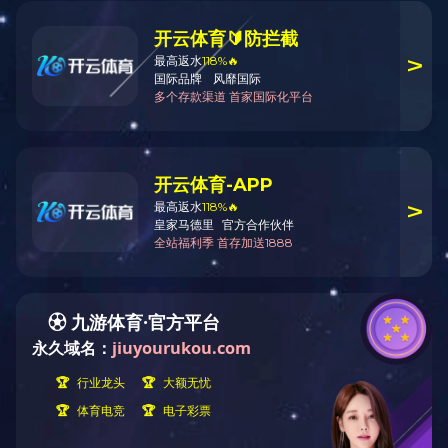
米兰体育(中国)
快速导航
天然气管网一期工程
LCNG加气站工程
奉新县2*35t/h循环流化床锅炉
樟树天然气高压管线工程
上一篇：动力控制柜安装施
化工设备监理工程
下一篇：场地硬化施工中
污水处理厂设备监理工程
天然气中低压管网工程
修水县恒光燃气工程项目
米兰体育线上平台