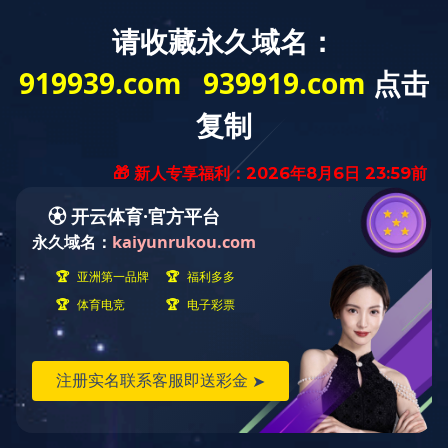
网站首页
关于我们
新闻资讯
米兰体育
资质证书
(中国)