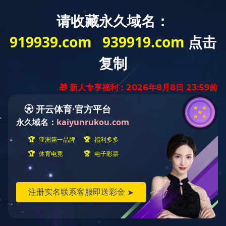
网站首页
关于我们
新闻资讯
米兰体育
资质证书
(中国)