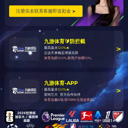
米兰体育线上平台
联系方式：13065127336 彭总
电 话：0791-86863156
公司邮箱：jxpec@163.com
地 址：南昌市洪都北大道
636号西格玛商务大厦3楼
--}
网站首页
｜
关于我们
｜
新闻资讯
｜
米兰体育(中国)
｜
资质证书
｜
办公
台
｜
Copyright© 米兰体育线上平台 技术支持
赣公网安备