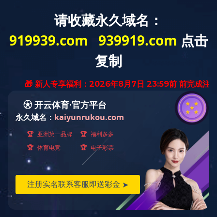
网站首页
关于我们
新闻资讯
米兰体育
资质证书
(中国)